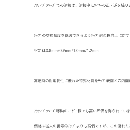
ｱｸﾃｨﾌﾞﾀﾜｰｽﾞでの溶接は、溶接中にﾜｲﾔｰの正・逆
ﾁｯﾌﾟの交換頻度を低減できるようﾁｯﾌﾟ耐久性向上に対す
ｻｲｽﾞは0.8mm/0.9mm/1.0mm/1.2mm
高温時の耐消耗性に優れた特殊材質をﾁｯﾌﾟ表面と穴内面にｺｰ
ｱｸﾃｨﾌﾞﾀﾜｰｽﾞ稼動のﾕｰｻﾞｰ様でも高い評価を得られてい
価格は従来の長寿命ﾁｯﾌﾟよりも高価ですが、この優れた