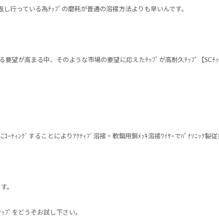
を繰り返し行っている為ﾁｯﾌﾟの磨耗が普通の溶接方法よりも早いんです。
る要望が高まる中、そのような市場の要望に応えたﾁｯﾌﾟが高耐久ﾁｯﾌﾟ【SCﾁ
ﾃｨﾝｸﾞすることによりｱｸﾃｨﾌﾞ溶接・軟鋼用銅ﾒｯｷ溶接ﾜｲﾔｰでﾊﾟﾅｿﾆｯｸ
ます。
ﾁｯﾌﾟをどうぞお試し下さい。