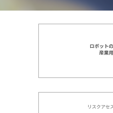
ロボット
産業
リスクアセ